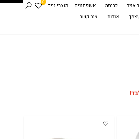
0
 אויר
כביסה
אשפתונים
מוצרי נייר
עצמך
אודות
צור קשר
בד!