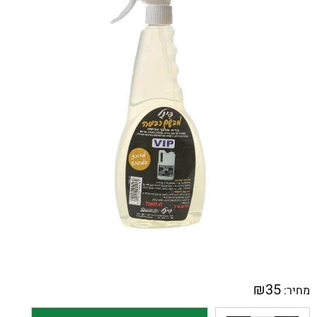
₪
35
מחיר: